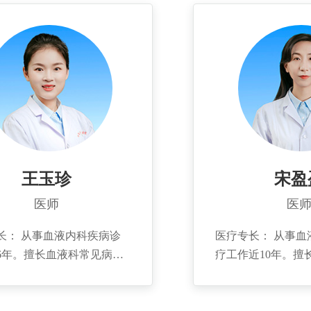
髓瘤、骨髓增生异常综合症
障碍性贫血、骨髓
系统疾病的规范化诊治。
症、原发性血小板
介： 1998年毕业于潍坊医
统疾病的规范化诊治
2006年至北京大学人民医院
介： 2006年毕业
进修，2011年毕业于青岛大
医学院，2013－2
得硕士学位。现任职山东省
大学人民医院及山
殖性肿瘤/骨髓增生异常综
血液科进修学习。
学会委员，青岛市淋巴瘤委
液学专科分会委员
员，青岛市医学会血液分会
合委员会委员。
青岛医学会中青年血液病分
王玉珍
宋盈
，青岛中西医结合学会血液
医师
医
员。已发表国家级及省级论
，参与编著国家级著作2部，
长： 从事血液内科疾病诊
医疗专长： 从事血液内科疾病诊
利3项。
6年。擅长血液科常见病多
疗工作近10年。擅
诊治。如缺铁性贫血、巨幼
常见疾病如各种类
贫血、再生障碍性贫血，白
白血病、淋巴瘤、
淋巴瘤，骨髓瘤、血凝异
骨髓增生异常综合征