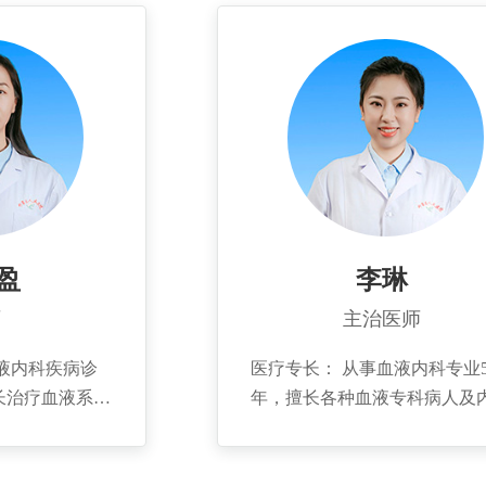
增生异常综合
征、原发性血小板减少性紫癜
减少症等血液系
病都有较高的诊治水平。 个人
。 个人简
介： 2004-2011年就读于青岛
于西安交通大学
医学院，取得硕士研究生学历
014年先后在北京
东大学齐鲁医院
任青岛医学会血
，青岛中西医结
盈
李琳
师
主治医师
医疗专长： 从事血液内科专业
长治疗血液系统
年，擅长各种血液专科病人及
型贫血、急慢性
常见病的诊治，如各种类型贫
多发性骨髓瘤、
白血病、骨髓瘤、骨髓增殖性
等。 个人简
瘤、淋巴瘤、化疗后骨髓抑制