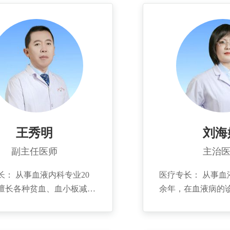
王秀明
刘海
副主任医师
主治
长： 从事血液内科专业20
医疗专长： 从事血
擅长各种贫血、血小板减少
余年，在血液病的
身免疫性溶血性贫血、淋巴
了丰富的临床经验
血病、骨髓增殖性肿瘤、多
瘤、白血病、多发