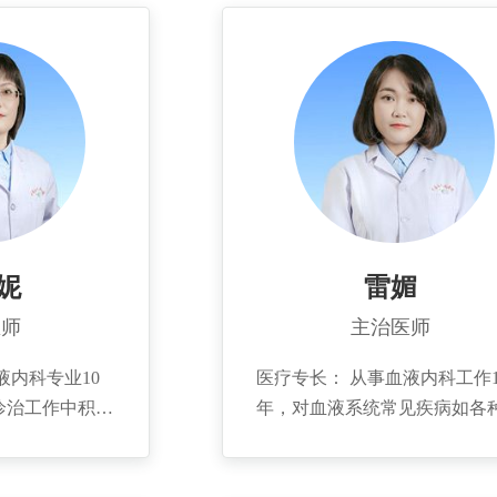
妮
雷媚
医师
主治医师
液内科专业10
医疗专长： 从事血液内科工作1
诊治工作中积累
年，对血液系统常见疾病如各
，熟练掌握淋巴
型贫血、急慢性白血病、淋巴
性骨髓瘤、再生
多发性骨髓瘤、骨髓增生异常