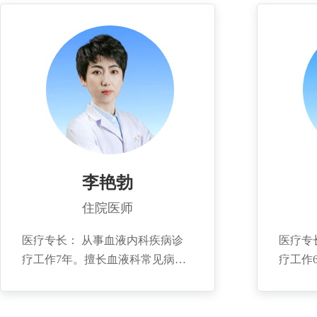
性骨髓瘤、骨髓增生异常综合征、
发性骨
再生障碍性贫血、各种营养学贫血
等血液
等疾病，同时擅长诊治血小板减
个人简
少、血友病等出血性疾病，擅长诊
学院，
治红细胞增多症、血小板增多症、
血液所
骨髓纤维化等增殖性疾病。 个人
学并获
简介： 1994年毕业于山西医科大
骨髓增
学，1999年于山东齐鲁医院进修学
合征医
习一年。任山东省医师协会血液分
员会委
会委员，山东省中西医结合学会血
委员，
李艳勃
液专业委员会委员，山东省医学会
会委员
住院医师
血液病学基层学组成员，青岛医学
分会委
会血液病学专科委员会副主任委
文5篇
医疗专长： 从事血液内科疾病诊
医疗专
员，青岛市血液病专业质控委员会
发明专
疗工作7年。擅长血液科常见病的
疗工作
副主任委员，青岛市中西医结合血
诊治。如贫血，白血病，淋巴瘤，
发病的
液病专业委员会委员，青岛市淋巴
骨髓瘤等。 个人简介： 2014年毕
红细胞
瘤专业委员会委员。曾被评为即墨
业于青岛大学医学院，取得硕士研
血病，