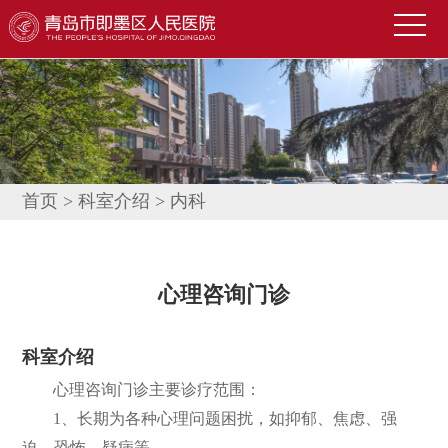
首
页
医
院
新
概
闻
便
况
中
民
科
首页
>
科室介绍
>
内科
心
导
室
技
航
介
术
公
心理咨询门诊
绍
园
告
人
科室介绍
地
公
才
联
心理咨询门诊主要诊疗范围：
示
招
系
信
1、长期为各种心理问题困扰，如抑郁、焦虑、强
聘
我
息
迫、恐怖、疑病等。