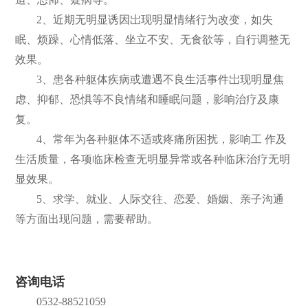
2、近期无明显诱因岀现明显情绪行为改变，如失
们
公
眠、烦躁、心情低落、坐立不安、无食欲等，自行调整无
开
效果。
3、患各种躯体疾病或遭遇不良生活事件岀现明显焦
虑、抑郁、恐惧等不良情绪和睡眠问题，影响治疗及康
复。
4、常年为各种躯体不适或疼痛所困扰，影响工 作及
生活质量，各项临床检查无明显异常或各种临床治疗无明
显效果。
5、求学、就业、人际交往、恋爱、婚姻、亲子沟通
等方面出现问题，需要帮助。
咨询电话
0532-88521059