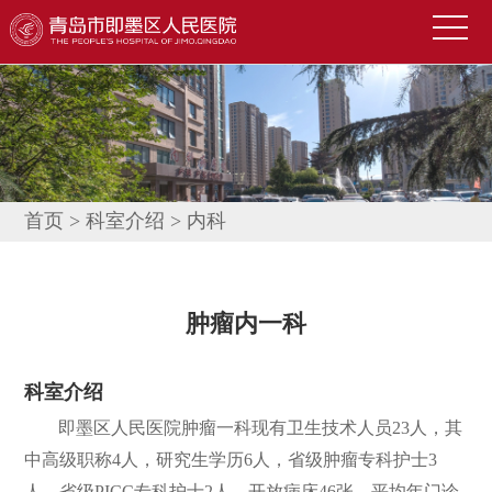
首
页
医
院
新
概
闻
便
况
中
民
科
首页
>
科室介绍
>
内科
心
导
室
技
航
介
术
公
肿瘤内一科
绍
园
告
人
科室介绍
地
公
才
联
即墨区人民医院肿瘤一科现有卫生技术人员23人，其
示
招
系
信
中高级职称4人，研究生学历6人，省级肿瘤专科护士3
聘
我
息
人，省级PICC专科护士2人，开放病床46张，平均年门诊