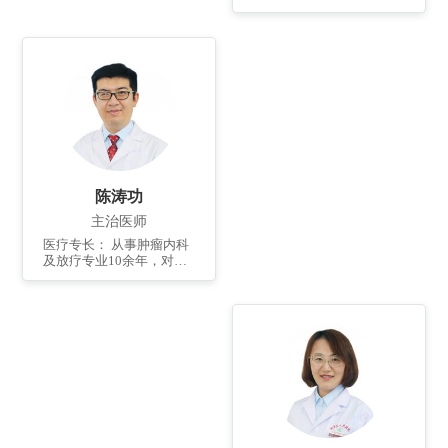
及综合治疗。熟练掌握临
床常见恶性肿瘤放疗、化
疗、免疫、中医药、癌
痛、姑息等治疗手段。 个
人简介： 2004年毕业于山
东中医药大学，曾去中国
中医科学院广安门医院进
修学习一年，为滨州医学
院兼职讲师、心理咨询
师、山东省抗癌协会委
员、青岛市抗癌协会康复
与姑息治疗专业委员会委
陈涛功
员。
主治医师
医疗专长： 从事肿瘤内科
及放疗专业10余年，对常
见肿瘤的化疗、放疗、靶
向、免疫治疗等积累丰富
的经验。擅长头颈部及胸
部肿瘤的调强放疗、大分
割放疗等，擅长肺癌及淋
巴瘤的治疗。 个人简介：
2005年毕业于青岛大学医
学院，2019年取得滨州医
学院肿瘤学硕士学位，曾
于广州中山大学附属肿瘤
医院进修学习1年。任中华