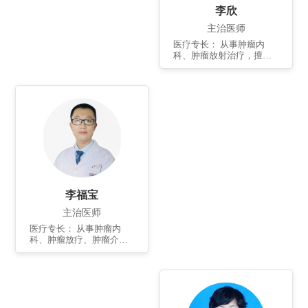
结直肠癌MDT联盟山东分
李欣
盟青岛分会委员。发表国
家级论文多篇。参与著作
主治医师
多部。
医疗专长： 从事肿瘤内
科、肿瘤放射治疗，擅长
各种肿瘤的化疗、放疗、
免疫治疗及癌症疼痛控制
和姑息治疗等。 个人简
介： 2012年毕业于苏州大
学，硕士研究生，硕士学
位。任中华结直肠癌MDT
联盟山东分盟青岛分会委
员。参与国家自然基金课
题研究1项，发表国内核心
期刊1篇，国家级论文数
篇，参与著作多篇。
李福宝
主治医师
医疗专长： 从事肿瘤内
科、肿瘤放疗、肿瘤介入
治疗10余年，对常见肿瘤
的化疗、放疗、靶向免疫
治疗、介入治疗等积累了
丰富的经验。擅长头颈
部、胸部、腹部常见肿瘤
的调强放射治疗；擅长常