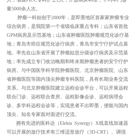
量5000余人次。
们
公
肿瘤一科始创于2000年，是即墨地区首家家肿瘤专业
开
综合病房，是我院第一个省级临床重点专科；山东省首批
GPM病房及示范基地；山东省肿瘤医院肿瘤规范化诊疗基
地；青岛市癌症规范化诊疗病房，青岛市安宁疗护试点基
地。率先在山东省开展了肿瘤姑息分级诊疗病房及示范基
地；率先成立专门收治晚期和终末期肿瘤患者的安宁疗护
病房。与中国医学科学院肿瘤医院、北京肿瘤医院、山东
省肿瘤医院等国内顶尖肿瘤专科医院，具有长期业务交流
关系。与北京肿瘤医院建立远程会诊平台，可以开展远程
联合门诊、远程联合查房、远程影像会诊、远程病理会
诊、多学科远程会诊等，实现患者不出即墨，便能与国内
顶尖、知名专家面对面进行交流。
拥有先进的医科达（Elekta Synergy）X线直线加速器
可以开展的放疗技术有三维适形放疗（3D-CRT）、调强