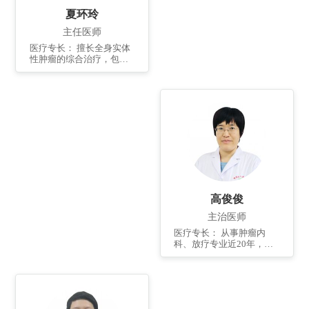
夏环玲
主任医师
医疗专长： 擅长全身实体
性肿瘤的综合治疗，包括
头颈部恶性肿瘤、原发性
肺癌、肺转移癌、原发性
肝癌、肝转移癌、胆管
癌、食管癌、胃癌、结直
肠癌、肾癌、膀胱癌、胰
腺肿瘤和妇科肿瘤的化
疗、放疗、靶向治疗、免
疫治疗，擅长心包积液、
胸腔积液、腹腔积液引流
和体腔灌注化疗及癌症疼
痛控制和姑息治疗等。
高俊俊
主治医师
医疗专长： 从事肿瘤内
科、放疗专业近20年，对
常见肿瘤的化疗、放疗、
靶向、免疫治疗等积累了
丰富的经验。擅长头颈
部、胸部、腹部肿瘤的调
强放射治疗，擅长常见肿