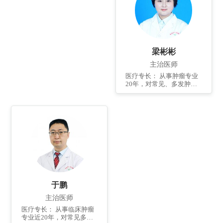
见肿瘤，尤其肝脏恶性肿
瘤的微创介入治疗；擅长
输液港植入、中心静脉置
管术等静脉置管技术。 个
人简介： 2009年毕业于青
岛大学医学院肿瘤学专
梁彬彬
业。2017年于中山大学附
属肿瘤医院介入科、放疗
主治医师
科进修一年。任青岛市医
医疗专长： 从事肿瘤专业
学会介入诊疗专科分会委
20年，对常见、多发肿瘤
员，青岛市老年医学学会
的诊治积累了丰富的临床
介入医学专业委员会委
经验，擅长肿瘤的放疗、
员，青岛市抗癌协会第三
化疗、免疫治疗。 个人简
届肿瘤综合治疗专业委员
介： 本科毕业，滨州医学
会委员，青岛市抗癌协会
院兼职讲师。2007年在中
第六届理事会理事。已发
国医学科学院肿瘤医院及
表国内核心期刊多篇、参
北京大学临床肿瘤医院进
编论著多部。
修学习。任青岛市抗癌协
会大肠专业委员会委员，
中华结直肠癌MDT联盟山
东分盟青岛分会委员。已
发表国家级论文多篇。参
于鹏
与著作多部。
主治医师
医疗专长： 从事临床肿瘤
专业近20年，对常见多发