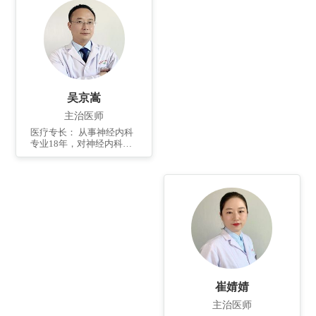
脑卒中急性期、脑血管狭
窄介入诊断和治疗。个人
简介：2005年毕业于潍坊
医学院。 2016-2017年在
首都医科大学宣武医院进
修学习。参编医学论著2
部。发表省市级专业论文3
篇。...
吴京嵩
主治医师
医疗专长： 从事神经内科
专业18年，对神经内科疾
病：脑血管病、周围神经
病、癫痫、帕金森病及颅
内感染等有较丰富的临床
经验，尤其擅长头痛、头
晕的诊断与治疗。 个人简
介： 2002年毕业于青岛大
学医学院临床系，2010-
2011于301医院神经内科进
修学习1年。发表国家级专
业论文数篇，出版专业论
著4部。
崔婧婧
主治医师