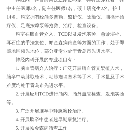
中主任医师2名，副主任医师1名，硕士研究生2名。护士
们
公
14名。科室拥有经颅多普勒、监护仪、除颤仪、脑循环治
开
疗仪、足底按摩泵等抢救、治疗、检查设备。
科室在脑血管介入、TCD以及发泡实验、急诊溶栓、
耳石症的手法复位、帕金森病筛查等方面的工作，处于即
墨地区领先地位，部分亚专业处于青岛市先进水平。
神经内科开展的专业项目有：
1. 脑血管病介入治疗：广泛开展脑血管支架植入术，
脑卒中动脉取栓术，动脉瘤填塞术等手术。手术量及手术
难度均处于青岛市先进水平。
2. 开展应用TCD进行颅内、颅外血管检查、发泡实验
等。
3. 广泛开展脑卒中静脉溶栓治疗。
4. 开展脑卒中患者超早期康复治疗。
5. 开展帕金森病筛查工作。