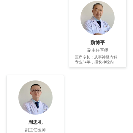
展了神经系统介入治疗，
现在广泛开展了神经系统
介入手术如急诊动脉取栓
术、颈动脉支架植入术、
椎动脉支架植入术、颅内
支架植入术、动脉瘤填塞
术等。 个人简介： 1998年
毕业于滨州医学院，大学
本科，学士学位。 2005
魏博平
年，2006年分别在北京大
学人民医院、北京天坛医
副主任医师
院进修学习。任山东省神
医疗专长：从事神经内科
经介入分会委员，山东省
专业34年，擅长神经内科
脑血管防治协会委员，青
常见病、复杂病及急危重
岛市医学会委员，青岛市
病人的诊治，如脑卒中、
医学会神经内科分会委
头晕、癫痫、头痛、帕金
员，青岛市脑血管病防治
森病等的救治；尤其擅长
协会常务理事，山东省中
脑卒中急性期、脑血管狭
西医结合学会委员。先后
窄诊断和治疗。个人简
发表核心期刊、国家级论
介：毕业于滨州医学院，
文8篇。
大学本科，学士学位，分
别在北京中日友好医院、
北京301医院进修学习。任
青岛市医学会神经内科分
会委员，青岛市脑血管病
周忠礼
防治协会...
副主任医师