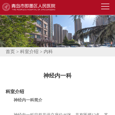
首
页
医
院
新
概
闻
便
况
中
民
科
首页
>
科室介绍
>
内科
心
导
室
技
航
介
术
公
神经内一科
绍
园
告
人
科室介绍
地
公
才
联
神经内一科简介
示
招
系
信
聘
我
息
神经内一科目前共设立床位46张，共有医师12名，其