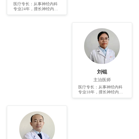
医疗专长：从事神经内科
专业24年，擅长神经内科
常见病、复杂病及急危重
病人的诊治，如脑卒中、
头晕、癫痫、头痛、帕金
森病等的救治；尤其擅长
脑卒中急性期、脑血管狭
窄诊断和治疗。个人简
介：1997年毕业于泰山医
学院。2004年在齐鲁医院
进修神经内科专业一
年。 先后发表论文10余
篇，论著2部...
刘锟
主治医师
医疗专长：从事神经内科
专业18年，擅长神经内科
常见病如脑血管病、周围
神经病、癫痫、帕金森
病、头痛、头晕等及神经
内科疑难、急危重病人的
诊治。个人简介：2003年
毕业于滨州医学院。 2013
年于山东大学齐鲁医院进
修学习一年。发表国家级
论文一篇及论著三本。...