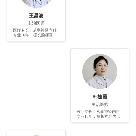
王昌波
主治医师
医疗专长：从事神经内科
专业16年，擅长脑梗塞、
头晕、头痛等神经内科常
见病的诊治，擅长利用经
颅多普勒筛查缺血性脑血
管病并进行动态随访和指
导治疗，擅长脑血管造
影、脑动脉狭窄和急性脑
血管闭塞取栓等介入治
疗。个人简介：2002年毕
业于滨州医学院，2016年
及2021年分别于北京大学
人民医院及临沂市人民医
院进修神经内科和脑血管
韩桂霞
介...
主治医师
医疗专长：从事神经内科
专业16年，擅长神经内科
常见病、复杂病及急危重
病人的诊治，如脑卒中、
头晕、癫痫、头痛、帕金
森病等的救治；尤其擅长