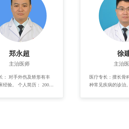
。毕业后于解放军第205医
年全国多地学习针
68医院）工作，2009转业
。2011年在解放军401医
，2018年在上海华山医院足
进修。长期从事手足外科相
工作，对于手足外科常见临
的诊治具备丰富的临床经
郑永超
徐
其擅长足踝部拇外翻、高弓
主治医师
主治
足症等相关疾病的矫形、功
等。任中华医学会青岛分会
长： 对手外伤及矫形有丰
医疗专长：擅长骨
外科分会青年委员，中国骨
个人简历： 2003
种常见疾病的诊治。
与转化委员会青年委员会委
于潍坊医学院。
2013年，本科毕
国医师学会山东省分会足踝
2016年硕士研究
员会委员。曾参与完成全军
学。...
果二等奖一项，在《解放军
等核心杂志发表多篇论文。