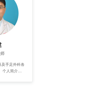
刀疗法。
建
医师
科及手足外科各
 个人简介：
业于济宁医学院；
生毕业于青岛大