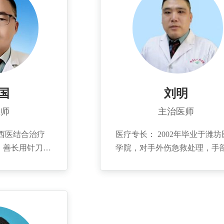
国
刘明
医师
主治医师
西医结合治疗
医疗专长： 2002年毕业于潍坊
。善长用针刀治
学院，对手外伤急救处理，手
性运动性疾病及
织创伤、疾病治疗有丰富的临
疾病疑难杂症。
验，擅长面部年轻化等整形美
年毕业于湖北中
治。
，2008年于解
外专业。2017