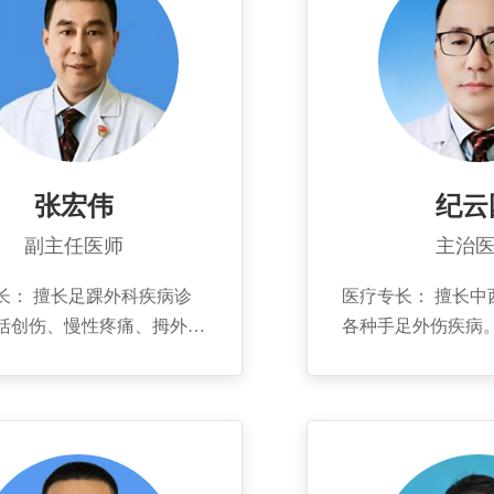
张宏伟
纪云
副主任医师
主治
长： 擅长足踝外科疾病诊
医疗专长： 擅长中
括创伤、慢性疼痛、拇外
各种手足外伤疾病
弓足、平足症矫治，运动损
疗颈肩腰腿痛等慢
熟练掌握手外科各类创伤及
部分内、外、妇科
正手术。 个人简介：
个人简介： 2001
0年毕业于中国医科大学临床医
医药大学针灸骨伤系
2009年获辽宁医学院医学硕
放军401医院进修手