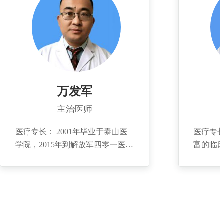
的再造有丰富的临床经验。 个人
士学位
简历： 大学本科，毕业于广州中
院（现9
山医科大学，2000年于中国人民解
至现单位
放军89医院进修手外科专业。任山
院进修
东省、青岛市医学会手外科分会委
踝外科
员。
关临床
床疾病
万发军
验，尤
主治医师
足、平
能重建
医疗专长： 2001年毕业于泰山医
医疗专
手显微
学院，2015年到解放军四零一医院
富的临床经验。 
科创新
进修手外科专业，熟练掌握各种手
年毕业
员，中
外科常见病、多发病的诊治。
专业委
医疗成
医学》