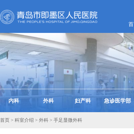
首
内科
外科
妇产科
急诊医学部
首页
>
科室介绍
>
外科
> 手足显微外科