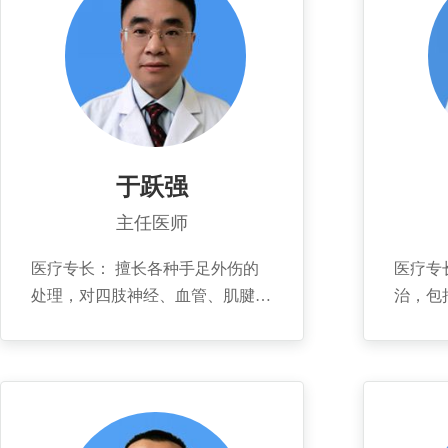
于跃强
主任医师
医疗专长： 擅长各种手足外伤的
医疗专
处理，对四肢神经、血管、肌腱断
治，包
裂的修复，各种神经卡压引起的手
翻、高
指麻木、肌肉萎缩的手术治疗及神
伤等；
经损伤引起的手足功能障碍的功能
后期畸形矫
重建、皮肤缺损的各种皮瓣的修
200
复、断指（肢）再植，拇指及手指
学系，