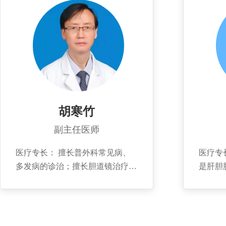
上,结
镜微创手术治疗肝胆、胃肠疾病。
综合治疗
胆道结
个人简介： 1988年毕业于滨州医
介： 
为项目
学院临床医学专业。任青岛市普外
为滨州
金1项
科、肝胆外科专业委员。已获院内
外周介
项，发表
科技成果二等奖2项，三等奖2项。
胡寒竹
副主任医师
医疗专长： 擅长普外科常见病、
医疗专长: 精通腹部外科
多发病的诊治；擅长胆道镜治疗肝
是肝胆
内胆管结石，ERCP治疗胆总管结
括良恶
石，ERCP胆道支架置入术治疗梗
联合综
阻性黄疸，腹腔镜、胆道镜、十二
镜手术
指肠镜联合治疗复杂胆石症，并率
腔镜胆