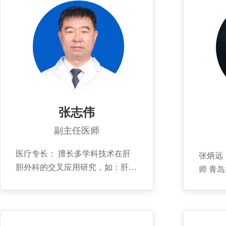
张志伟
副主任医师
医疗专长： 擅长多学科技术在肝
张炳远
胆外科的交叉应用研究，如：肝癌
师 青
的综合治疗、复杂胆石症的手术治
学科带
疗、胆囊结石的微创治疗、门静脉
学术兼
高压引起的上消化道出血的手术治
手术学
疗、梗阻性黄疸患者胆汁引流回输
国分会