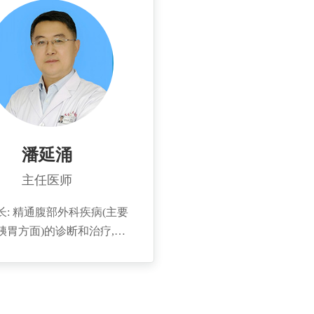
合术中术后胆道镜，减少了
有一定见解。 个人简
个人简介： 2008
石残留的发生率。科研上作
2003年毕业于泰山医学院，
学医学院，全日制
责任人承担国家自然科学基
医学院在职研究生。青岛市
到解放军总医院进
，山东省科技发展计划项目1
入学组委员。
1年。发表论文10
SCI论文10余篇。
部。
潘延涌
主任医师
疾病(主要
胰胃方面)的诊断和治疗,包
性肿瘤规范性根治术、多镜
合治疗胆结石等。擅长腹腔
，在青岛市率先开展单孔腹
囊切除术（无疤痕手术)、