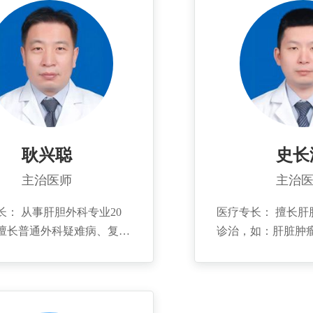
疾病，与中国人民
医学会普外科分会委员、胆
（301医院）著名
副主任委员，山东省医师协
来。 个人简介： 2004年毕业于潍
外科分会副主任委员、山东
坊医学院，2006
协会普外肿瘤分会委员，青
学院在职研究生，2
癌协会肝胆胰肿瘤分会主任
民解放军总医院（3
青岛市医学会外科学分会副
外科、肝移植外科
员，青岛市抗癌协会肝癌专
腺外科、腔镜外科
会专家组成员。 擅长胆道
耿兴聪
史长
修，2010年于北
诊疗，包括规范的肝门胆管
主治医师
主治
心进修。发表学术
、胆管癌根治以及胆管的良
手术，其复杂肝门胆管成形
长： 从事肝胆外科专业20
医疗专长： 擅长肝
国内达到领先水平，通过实
擅长普通外科疑难病、复杂
诊治，如：肝脏肿
脉部分切除重建等方法使肝
危重病人的诊治，如：胃肠
胰腺肿瘤的规范化
癌的手术切除率从23%提高
、肝胆胰腺肿瘤等疾病的诊
外科的微创治疗，
%。在肝胆管结石治疗方面,在
其擅长肝胆疾病及胰腺肿瘤
切除、胆管切开取
灶和纠正胆管狭窄的基础
治疗；对结直肠癌肝转移的
除、胰腺肿瘤的切