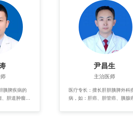
解放军总医院
率先开展肝脏移植、半肝切除
专家有业务往
癌切除、肝门胆管癌、切口疝
杂手术。
年就读青岛大学医
009年于中国人
01医院）肝脏
、胆道外科、胰
、重症监护室进
涛
尹昌生
京安贞医院内镜中
医师
主治医师
论文数篇。
胆胰脾疾病的
医疗专长：擅长肝胆胰脾外科
瘤、胆道肿瘤、
病，如：肝癌、胆管癌、胰腺
治疗等；肝胆胰
肝内胆管结石、胆总管结石、
如：腹腔镜胆囊
结石的诊断和治疗；对复杂肝
石，肝部分切
面疾病诊治有一定造诣。擅长
除、脾切除等。
手术治疗胆囊结石、胆总管结