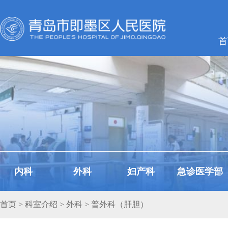
首
内科
外科
妇产科
急诊医学部
首页
>
科室介绍
>
外科
> 普外科（肝胆）