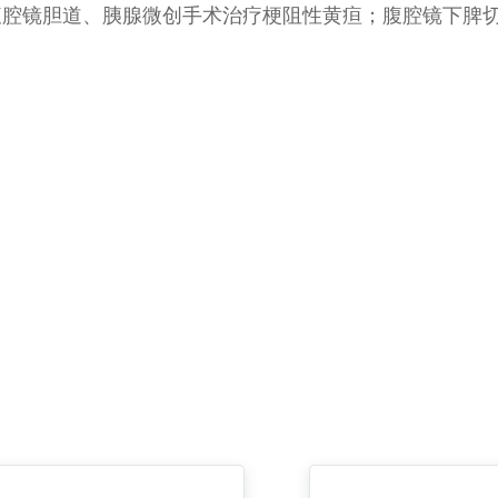
腹腔镜胆道、胰腺微创手术治疗梗阻性黄疸；腹腔镜下脾