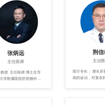
荆信
张炳远
主治
主任医师
医疗专长： 擅长肝
 教授 主任医师 博士生导
病的诊治，对复杂
岛大学附属医院肝胆胰外科
石、高位胆管癌、
头人 肝胆胰外科名誉主任
损伤、肝硬化背景
职：中华医学会外科学分会
疾病的诊治有一定
组委员，国际肝胆胰协会中
研究多学科协作微
胆道肿瘤专业委员会委员，