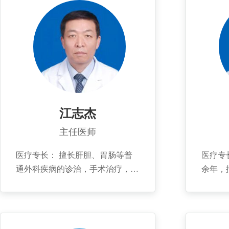
的微创治疗、进食困难患者的肠内
山东省
营养支持治疗等。 个人简介：
道学组
1999年毕业于潍坊医学院。2005年
会肝胆
在中山大学附属第一医院肝胆外
省抗癌
科、胃肠外科、血管外科、肝脏移
岛市抗
植科、腔镜外科、B超介入治疗科
委员，
进修学习。发表学术论文数篇。
主任委
业委员
江志杰
疾病的
主任医师
癌根治
性狭窄
医疗专长： 擅长肝胆、胃肠等普
医疗专
手术在
通外科疾病的诊治，手术治疗，经
余年，
行门静
验丰富，基本功扎实，在本市首先
病及急
门胆管
参与开展肝移植手术，熟练掌握左
道肿瘤
到60
右半肝切除术，胆管癌切除术，胰
治；尤
切除病
十二指肠切除术等复杂手术，腹腔
的微创