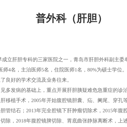
普外科（肝胆）
区最早成立肝胆专科的三家医院之一，青岛市肝胆外科副主
医师4名，主治医师5名，住院医师1名，80%为硕士学位
立了良好的学术交流及业务往来。
常见多发病的基础上，重点开展肝胆胰疑难危急重症的诊
展肝移植手术，2005年开始腹腔镜胆囊、疝、阑尾、穿孔
胆管结石；2013年完全腔镜下肝肿瘤切除术，2015年
合切除，2018年腹腔镜脾切除、胃底曲张静脉离断术，