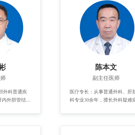
彬
陈本文
医师
副主任医师
胆外科普通疾
医疗专长：从事普通外科、肝
肝内外胆管结
科专业30余年，擅长外科疑难
胆管狭窄、胆道
复杂病及急危重病人的诊治，
下的肝脏肿瘤等
急腹症、消化道大出血、重症
的心得，致力于
炎的救治等；尤其擅长肝胆、
创治疗肝胆外科
肠、疝等疾病的开腹及微创手