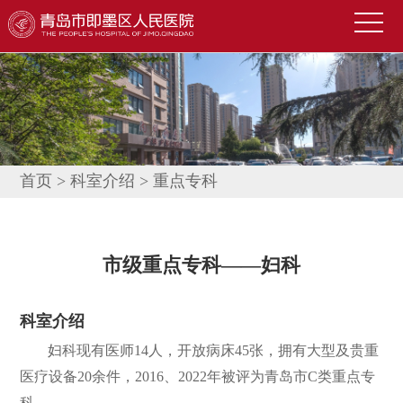
首
页
医
院
新
概
闻
便
况
中
民
科
首页
>
科室介绍
>
重点专科
心
导
室
技
航
介
术
公
市级重点专科——妇科
绍
园
告
人
科室介绍
地
公
才
联
妇科现有医师14人，开放病床45张，拥有大型及贵重
示
招
系
信
医疗设备20余件，2016、2022年被评为青岛市C类重点专
聘
我
息
科。