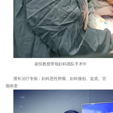
崔恒教授带领妇科团队手术中
擅长治疗专病：妇科恶性肿瘤、妇科微创、盆底、宫
颈病变