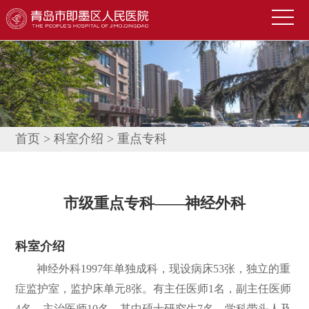
首
页
医
院
新
概
闻
便
况
中
民
科
首页
>
科室介绍
>
重点专科
心
导
室
技
航
介
术
公
市级重点专科——神经外科
绍
园
告
人
科室介绍
地
公
才
联
神经外科1997年单独成科，现设病床53张，独立的重
示
招
系
信
症监护室，监护床单元8张。有主任医师1名，副主任医师
聘
我
息
4名，主治医师10名，其中硕士研究生7名。学科带头人及