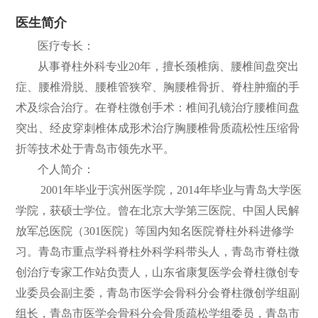
医生简介
们
公
医疗专长：
开
从事脊柱外科专业20年，擅长颈椎病、腰椎间盘突出
症、腰椎滑脱、腰椎管狭窄、胸腰椎骨折、脊柱肿瘤的手
术及综合治疗。在脊柱微创手术：椎间孔镜治疗腰椎间盘
突出、经皮穿刺椎体成形术治疗胸腰椎骨质疏松性压缩骨
折等技术处于青岛市领先水平。
个人简介：
2001年毕业于滨州医学院，2014年毕业与青岛大学医
学院，获硕士学位。曾在北京大学第三医院、中国人民解
放军总医院（301医院）等国内知名医院脊柱外科进修学
习。青岛市重点学科脊柱外科学科带头人，青岛市脊柱微
创治疗专家工作站负责人，山东省康复医学会脊柱微创专
业委员会副主委，青岛市医学会骨科分会脊柱微创学组副
组长，青岛市医学会骨科分会骨质疏松学组委员，青岛市