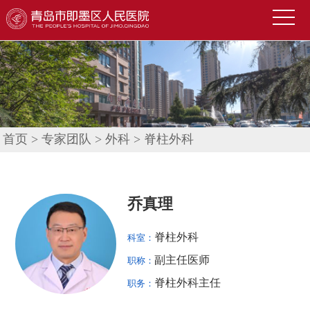
首
页
医
院
新
概
闻
便
况
中
民
科
首页
>
专家团队
>
外科
>
脊柱外科
心
导
室
技
航
介
术
公
乔真理
绍
园
告
人
脊柱外科
科室：
地
公
才
联
副主任医师
职称：
示
招
系
信
脊柱外科主任
职务：
聘
我
息