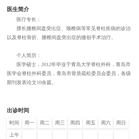
医生简介
们
公
医疗专长：
开
擅长腰椎间盘突出症、颈椎病等常见脊柱疾病的诊治
以及脊柱骨折、腰椎间盘突出症的微创手术治疗。
个人简历：
医学硕士，2012年毕业于青岛大学脊柱外科，青岛市
医学会脊柱外科委员，青岛市骨质疏松委员会委员，各级
期刊发表论文10余篇。
出诊时间
时间
周一
周二
周三
周四
周五
周六
周日
上午