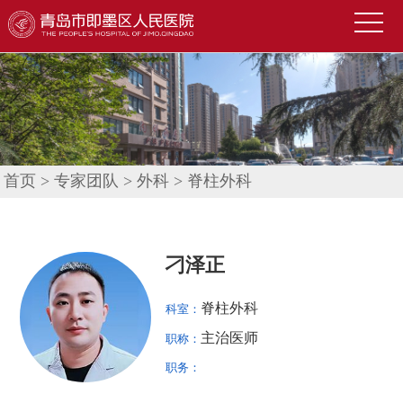
首
页
医
院
新
概
闻
便
况
中
民
科
首页
>
专家团队
>
外科
>
脊柱外科
心
导
室
技
航
介
术
公
刁泽正
绍
园
告
人
脊柱外科
科室：
地
公
才
联
主治医师
职称：
示
招
系
信
职务：
聘
我
息