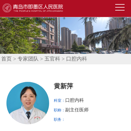
首
页
医
院
新
概
闻
便
况
中
民
科
首页
>
专家团队
>
五官科
>
口腔内科
心
导
室
技
航
介
术
公
黄新萍
绍
园
告
人
口腔内科
科室：
地
公
才
联
副主任医师
职称：
示
招
系
信
职务：
聘
我
息