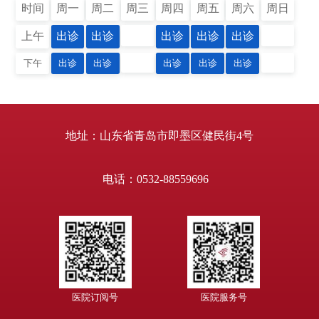
时间
周一
周二
周三
周四
周五
周六
周日
上午
出诊
出诊
出诊
出诊
出诊
下午
出诊
出诊
出诊
出诊
出诊
地址：山东省青岛市即墨区健民街4号
电话：0532-88559696
医院订阅号
医院服务号