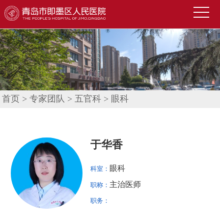
首
页
医
院
新
概
闻
便
况
中
民
科
首页
>
专家团队
>
五官科
>
眼科
心
导
室
技
航
介
术
公
于华香
绍
园
告
人
眼科
科室：
地
公
才
联
主治医师
职称：
示
招
系
信
职务：
聘
我
息