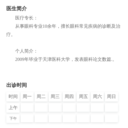
医生简介
们
公
医疗专长：
开
从事眼科专业10余年，擅长眼科常见疾病的诊断及治
疗。
个人简介：
2009年毕业于天津医科大学，发表眼科论文数篇.。
出诊时间
时间
周一
周二
周三
周四
周五
周六
周日
上午
下午