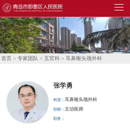
首
页
医
院
新
概
闻
便
况
中
民
科
首页
>
专家团队
>
五官科
>
耳鼻喉头颈外科
心
导
室
技
航
介
术
公
张学勇
绍
园
告
人
耳鼻喉头颈外科
科室：
地
公
才
联
主治医师
职称：
示
招
系
信
职务：
聘
我
息