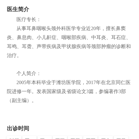
医生简介
们
公
医疗专长：
开
从事耳鼻咽喉头颈外科医学专业近20年，擅长鼻窦
炎、鼻息肉、小儿鼾症、咽喉部疾病、中耳炎、耳石症、
耳鸣、耳聋、声带疾病及甲状腺疾病等颈部肿瘤的诊断和
治疗。
个人简介：
2005年本科毕业于潍坊医学院，2017年在北京同仁医
院进修一年。发表国家级及省级论文3篇，参编著作3部
（副主编）。
出诊时间