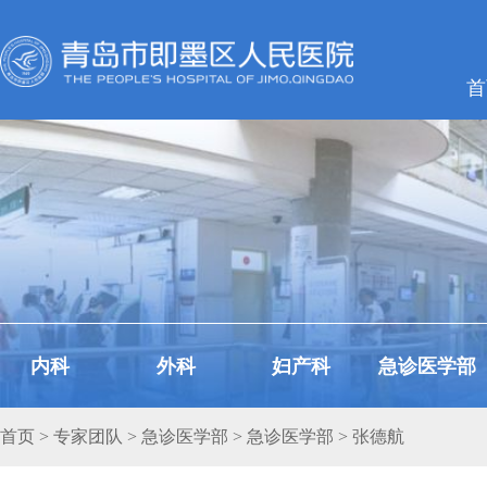
首
内科
外科
妇产科
急诊医学部
首页
>
专家团队
>
急诊医学部
>
急诊医学部
> 张德航