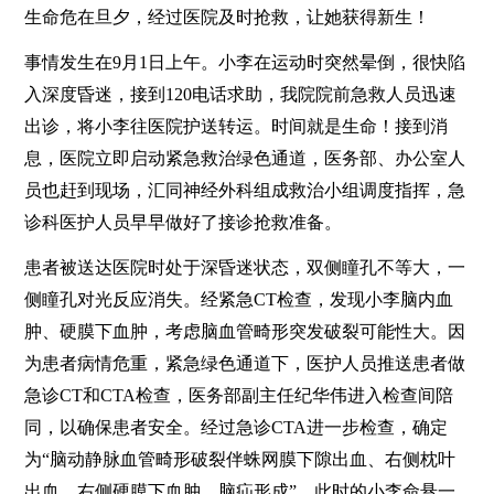
生命危在旦夕，经过医院及时抢救，让她获得新生！
们
公
事情发生在9月1日上午。小李在运动时突然晕倒，很快陷
开
入深度昏迷，接到120电话求助，我院院前急救人员迅速
出诊，将小李往医院护送转运。时间就是生命！接到消
息，医院立即启动紧急救治绿色通道，医务部、办公室人
员也赶到现场，汇同神经外科组成救治小组调度指挥，急
诊科医护人员早早做好了接诊抢救准备。
患者被送达医院时处于深昏迷状态，双侧瞳孔不等大，一
侧瞳孔对光反应消失。经紧急CT检查，发现小李脑内血
肿、硬膜下血肿，考虑脑血管畸形突发破裂可能性大。因
为患者病情危重，紧急绿色通道下，医护人员推送患者做
急诊CT和CTA检查，医务部副主任纪华伟进入检查间陪
同，以确保患者安全。经过急诊CTA进一步检查，确定
为“脑动静脉血管畸形破裂伴蛛网膜下隙出血、右侧枕叶
出血、右侧硬膜下血肿、脑疝形成”。此时的小李命悬一