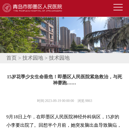
首
页
医
院
新
概
闻
便
况
中
民
科
首页
>
技术园地
>
技术园地
心
导
室
技
15岁花季少女生命垂危！即墨区人民医院紧急救治，与死
航
介
术
公
神赛跑……
绍
园
告
人
时间:2023-09-19 00:00:00 浏览:9863
地
公
才
联
示
招
系
信
9月18日上午，在即墨区人民医院神经外科病区，15岁的
小李要出院了。回想半个月前，她突发脑出血导致脑疝，
聘
我
息