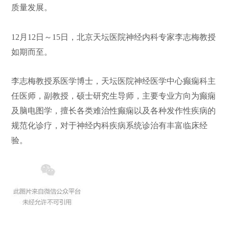
质量发展。
们
公
12
月
12
日～
15
日，北京天坛医院神经内科专家李志梅教授
开
如期而至。
李志梅教授系医学博士，天坛医院神经医学中心癫痫科主
任医师，副教授，硕士研究生导师，主要专业方向为癫痫
及脑电图学，擅长各类难治性癫痫以及各种发作性疾病的
规范化诊疗，对于神经内科疾病系统诊治有丰富临床经
验。