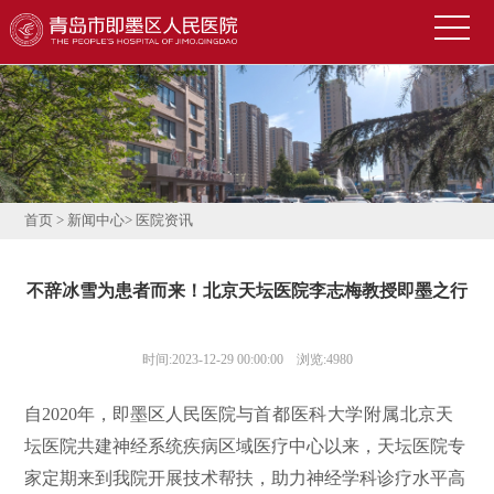
首
页
医
院
新
概
闻
便
况
中
民
科
首页
>
新闻中心
>
医院资讯
心
导
室
技
不辞冰雪为患者而来！北京天坛医院李志梅教授即墨之行
航
介
术
公
绍
园
告
人
时间:2023-12-29 00:00:00 浏览:4980
地
公
才
联
自2020年，即墨区人民医院与
首都医科大学附属
北京天
示
招
系
信
坛医院共建神经系统疾病区域医疗中心以来，天坛医院专
家定期来到我院开展技术帮扶，助力神经学科诊疗水平高
聘
我
息